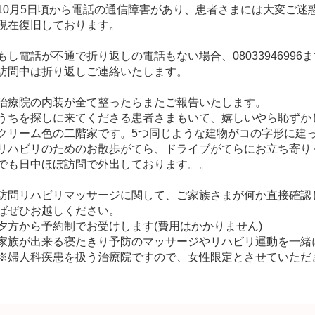
10月5日頃から電話の通信障害があり、患者さまには大変ご迷
現在復旧しております。
もし電話が不通で折り返しの電話もない場合、0803394699
訪問中は折り返しご連絡いたします。
治療院の内装が全て整ったらまたご報告いたします。
うちを探しに来てくださる患者さまもいて、嬉しいやら恥ずか
クリーム色の二階家です。5つ同じような建物がコの字形に建
リハビリのためのお散歩がてら、ドライブがてらにお立ち寄り
でも日中ほぼ訪問で外出しております。。
訪問リハビリマッサージに関して、ご家族さまが何か直接確認
ばぜひお越しください。
夕方から予約制でお受けします(費用はかかりません)
家族が出来る寝たきり予防のマッサージやリハビリ運動を一緒
※婦人科疾患を扱う治療院ですので、女性限定とさせていただ