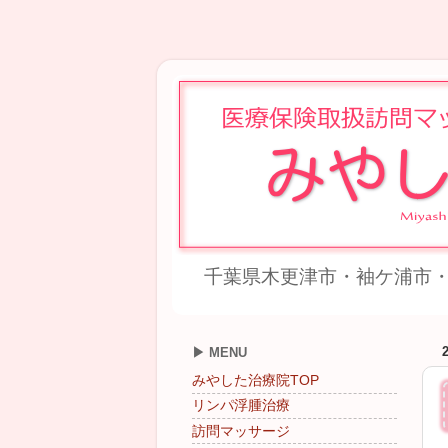
千葉県木更津市・袖ケ浦市・
▶ MENU
みやした治療院TOP
リンパ浮腫治療
訪問マッサージ